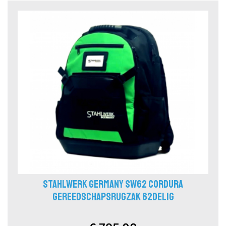
STAHLWERK GERMANY SW62 CORDURA
GEREEDSCHAPSRUGZAK 62DELIG