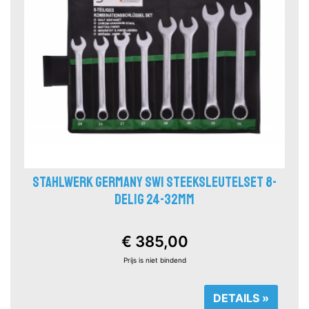
STAHLWERK GERMANY SW1 STEEKSLEUTELSET 8-
DELIG 24-32MM
€ 385,00
Prijs is niet bindend
DETAILS »