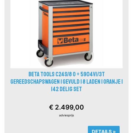
BETA TOOLS C24S/8 O + 5904VI/3T
GEREEDSCHAPSWAGEN | GEVULD | 8 LADEN | ORANJE |
142 DELIG SET
€ 2.499,00
adviesprijs
DETAILS »