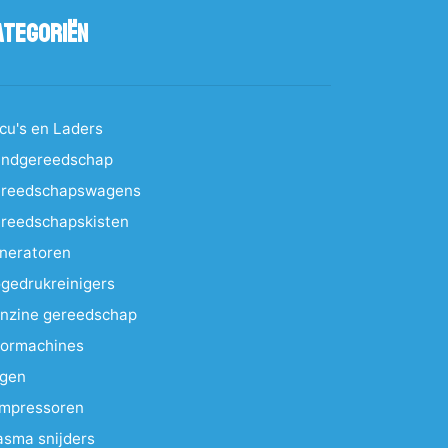
ategoriën
cu's en Laders
ndgereedschap
reedschapswagens
reedschapskisten
neratoren
gedrukreinigers
nzine gereedschap
ormachines
gen
mpressoren
asma snijders