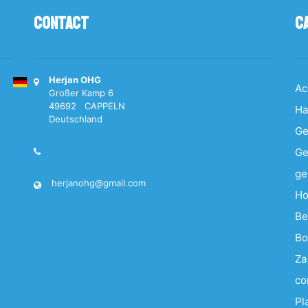
Contact
C
Herjan OHG
Ac
Großer Kamp 6
49692 CAPPELN
Ha
Deutschland
Ge
Ge
ge
herjanohg@gmail.com
Ho
Be
Bo
Za
co
Pl