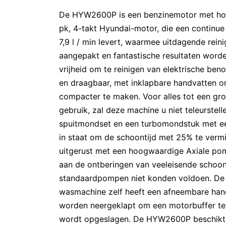
De HYW2600P is een benzinemotor met hog
pk, 4-takt Hyundai-motor, die een continue
7,9 l / min levert, waarmee uitdagende re
aangepakt en fantastische resultaten worde
vrijheid om te reinigen van elektrische ben
en draagbaar, met inklapbare handvatten 
compacter te maken. Voor alles tot een gro
gebruik, zal deze machine u niet teleurstel
spuitmondset en een turbomondstuk met ee
in staat om de schoontijd met 25% te verm
uitgerust met een hoogwaardige Axiale po
aan de ontberingen van veeleisende sch
standaardpompen niet konden voldoen. De 
wasmachine zelf heeft een afneembare han
worden neergeklapt om een motorbuffer t
wordt opgeslagen. De HYW2600P beschikt 