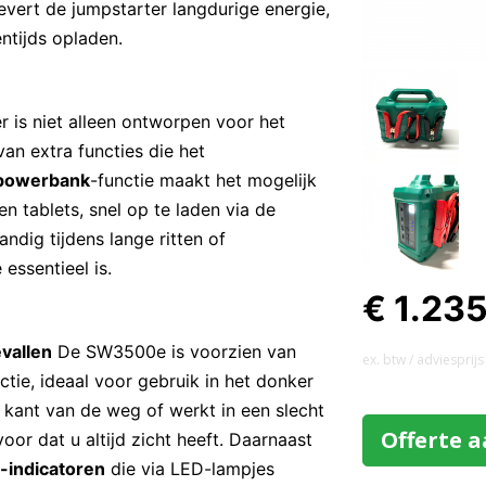
evert de jumpstarter langdurige energie,
ntijds opladen.
 is niet alleen ontworpen voor het
van extra functies die het
powerbank
-functie maakt het mogelijk
 tablets, snel op te laden via de
handig tijdens lange ritten of
essentieel is.
€ 1.23
vallen
De SW3500e is voorzien van
ex. btw / adviesprijs
ie, ideaal voor gebruik in het donker
e kant van de weg of werkt in een slecht
Offerte 
or dat u altijd zicht heeft. Daarnaast
u-indicatoren
die via LED-lampjes