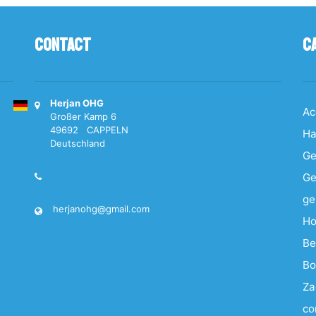
Contact
C
Herjan OHG
Ac
Großer Kamp 6
49692 CAPPELN
Ha
Deutschland
Ge
Ge
ge
herjanohg@gmail.com
Ho
Be
Bo
Za
co