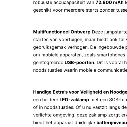
robuuste accucapaciteit van
72.800 mAh
l
geschikt voor meerdere starts zonder tusse
Multifunctioneel Ontwerp
Deze jumpstarter
starten van voertuigen, maar biedt ook tal 
gebruiksgemak verhogen. De ingebouwde
om mobiele apparaten, zoals smartphones en
geïntegreerde
USB-poorten
. Dit is vooral 
noodsituaties waarin mobiele communicatie 
Handige Extra's voor Veiligheid en Noodge
een heldere
LED-zaklamp
met een SOS-funct
of in noodsituaties. Of u nu vastzit langs d
verlichte omgeving, deze zaklamp zorgt ervo
biedt het apparaat duidelijke
batterijnivea