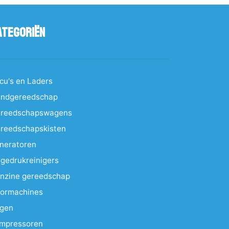
ategoriën
cu's en Laders
ndgereedschap
reedschapswagens
reedschapskisten
neratoren
gedrukreinigers
nzine gereedschap
ormachines
gen
mpressoren