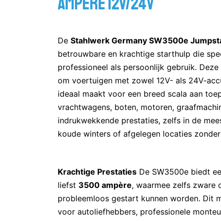
Ampere 12V/24V
De
Stahlwerk Germany SW3500e Jumpsta
betrouwbare en krachtige starthulp die spe
professioneel als persoonlijk gebruik. Dez
om voertuigen met zowel 12V- als 24V-accu’
ideaal maakt voor een breed scala aan toep
vrachtwagens, boten, motoren, graafmachin
indrukwekkende prestaties, zelfs in de me
koude winters of afgelegen locaties zonder
Krachtige Prestaties
De SW3500e biedt een
liefst
3500 ampère
, waarmee zelfs zware 
probleemloos gestart kunnen worden. Dit 
voor autoliefhebbers, professionele monteu