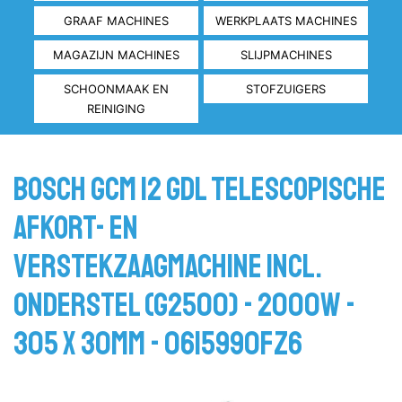
GRAAF MACHINES
WERKPLAATS MACHINES
MAGAZIJN MACHINES
SLIJPMACHINES
SCHOONMAAK EN
STOFZUIGERS
REINIGING
Bosch GCM 12 GDL Telescopische
afkort- en
verstekzaagmachine incl.
onderstel (G2500) - 2000W -
305 x 30mm - 0615990FZ6