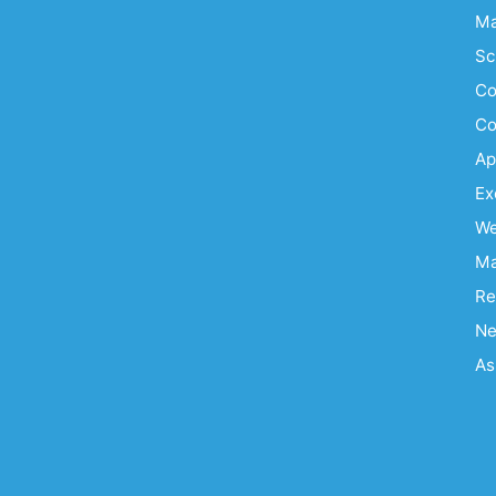
Ma
Sc
Co
Co
Ap
Ex
We
Ma
Re
Ne
As