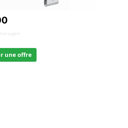
00
détail suggéré
 une offre