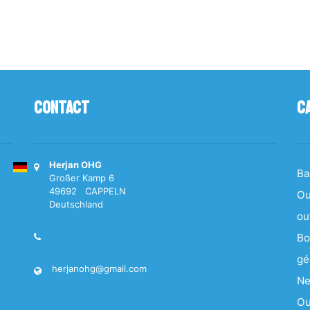
Contact
C
Herjan OHG
Ba
Großer Kamp 6
49692 CAPPELN
Ou
Deutschland
ou
Bo
gé
herjanohg@gmail.com
Ne
Ou