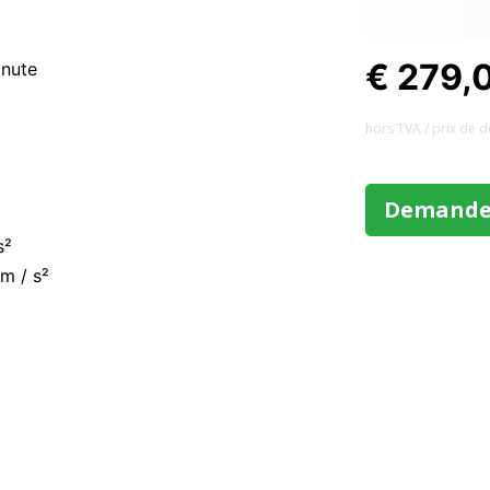
€ 279,
inute
hors TVA / prix ​​de 
Demander
s²
 m / s²